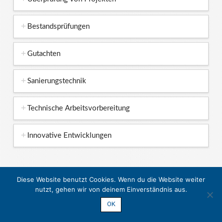
Bestandsprüfungen
Gutachten
Sanierungstechnik
Technische Arbeitsvorbereitung
Innovative Entwicklungen
Diese Website benutzt Cookies. Wenn du die Website weiter
nutzt, gehen wir von deinem Einverständnis aus.
HOME
UNTERNEHMEN
PROJEKTE
LEISTUNGEN
TEAM
KONTAKT
OK