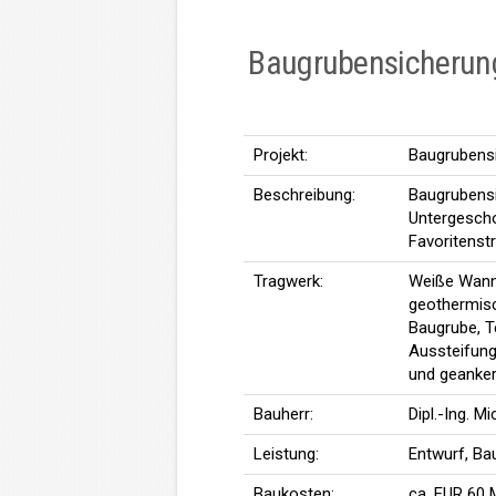
Baugrubensicherun
Projekt:
Baugrubens
Beschreibung:
Baugrubensi
Untergescho
Favoritenst
Tragwerk:
Weiße Wann
geothermisc
Baugrube, T
Aussteifung
und geanke
Bauherr:
Dipl.-Ing. M
Leistung:
Entwurf, Ba
Baukosten:
ca. EUR 60 